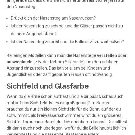
an, gerade so dass die Brille nicht herunterfällt. Achte jetzt auf
den Nasensteg:
Drückt dich der Nasensteg am Nasenrücken?
Ist der Nasensteg zu schmal und die Gläser passen nicht zu
deinem Augenabstand?
Ist der Nasensteg zu breit und die Brille sitzt zu weit außen?
Bei einigen Modellen kann man die Nasenstege
verstellen
oder
auswechseln
(z.B. der Reborn Silverside), um den richtigen
Abstand einzustellen. Das ist vor allem bei Kindern und
Jugendlichen oder zart gebauten Frauen oft notwendig.
Sichtfeld und Glasfarbe
Wenn du die Brille schon aufhast und sie dir passt, schau auch
mal auf das Sichtfeld. Ist es dir groß genug? Im Becken
brauchst du nur ein kleines Sichtfeld für die Bahn, auf der du
schwimmst, als Freiwasserschwimmer wirst du ein größeres
Sichtfeld brauchen, damit du dich orientieren kannst. Du solltest
dir dann auch noch überlegen, wofür du die Brille hauptsächlich
verwendest und die passende Glasfarbe wählen: