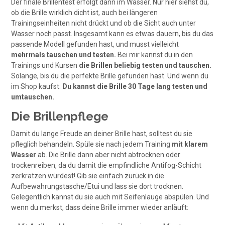
Der finale Brillentest erfolgt dann im Wasser. Nur hier siehst du,
ob die Brille wirklich dicht ist, auch bei längeren
Trainingseinheiten nicht drückt und ob die Sicht auch unter
Wasser noch passt. Insgesamt kann es etwas dauern, bis du das
passende Modell gefunden hast, und musst vielleicht
mehrmals tauschen und testen.
Bei mir kannst du in den
Trainings und Kursen
die Brillen beliebig testen und tauschen.
Solange, bis du die perfekte Brille gefunden hast. Und wenn du
im Shop kaufst:
Du kannst die Brille 30 Tage lang testen und
umtauschen.
Die Brillenpflege
Damit du lange Freude an deiner Brille hast, solltest du sie
pfleglich behandeln. Spüle sie nach jedem Training
mit klarem
Wasser
ab. Die Brille dann aber nicht abtrocknen oder
trockenreiben, da du damit die empfindliche Antifog-Schicht
zerkratzen würdest! Gib sie einfach zurück in die
Aufbewahrungstasche/Etui und lass sie dort trocknen.
Gelegentlich kannst du sie auch mit Seifenlauge abspülen. Und
wenn du merkst, dass deine Brille immer wieder anläuft: